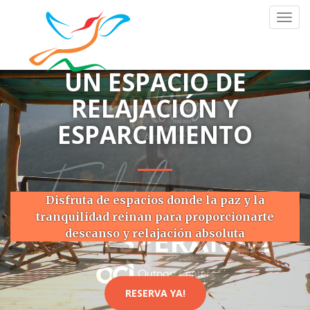
Toggl
navig
UN ESPACIO DE
RELAJACIÓN Y
ESPARCIMIENTO
Disfruta de espacios donde la paz y la
tranquilidad reinan para proporcionarte
descanso y relajación absoluta
RESERVA YA!